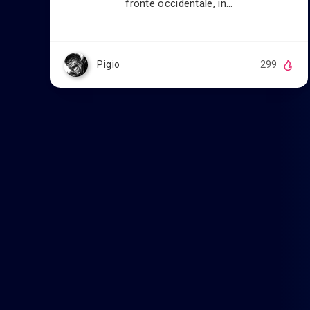
fronte occidentale, in…
Pigio
299