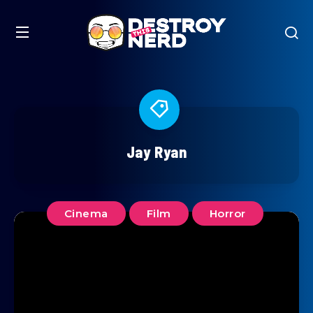
Jay Ryan
Cinema
Film
Horror