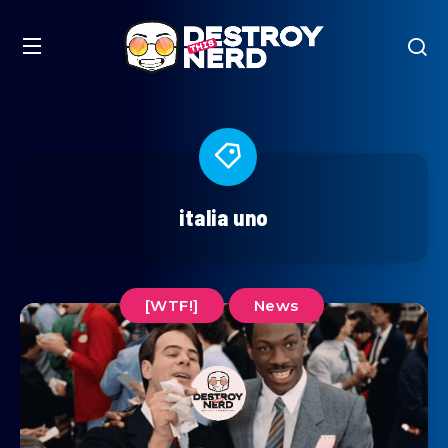
italia uno
[WTF!]
News