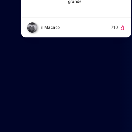
grande…
il Macaco
710