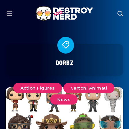
DORBZ
Action Figures
Cartoni Animati
News