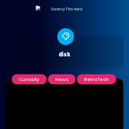
disk
Curiosity
News
RetroTech