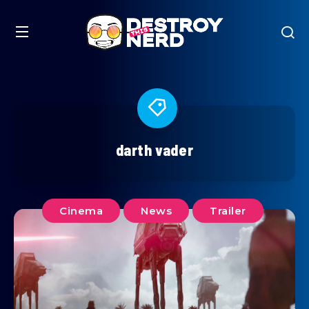
darth vader
Cinema
News
Trailer