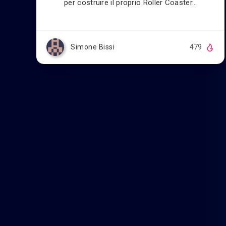
per costruire il proprio Roller Coaster…
Simone Bissi
479