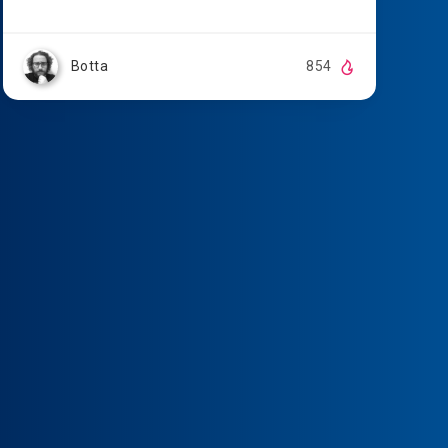
Botta
854