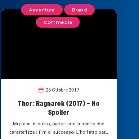
Avventura
Brand
Commedia
25 Ottobre 2017
Thor: Ragnarok (2017) – No
Spoiler
Mi piace, di solito, partire con la ricetta che
caratterizza i film di successo. L’ho fatto per…