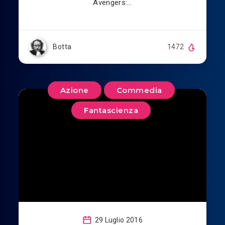
Avengers:…
Botta
1472
Azione
Commedia
Fantascienza
29 Luglio 2016