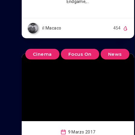
Endgame,…
il Macaco
454
Cinema
Focus On
News
9 Marzo 2017