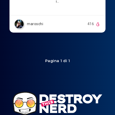
i…
maroschi
416
Pagina 1 di 1