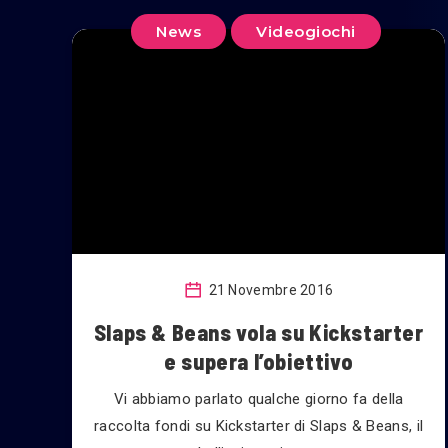
News
Videogiochi
21 Novembre 2016
Slaps & Beans vola su Kickstarter
e supera l’obiettivo
Vi abbiamo parlato qualche giorno fa della
raccolta fondi su Kickstarter di Slaps & Beans, il