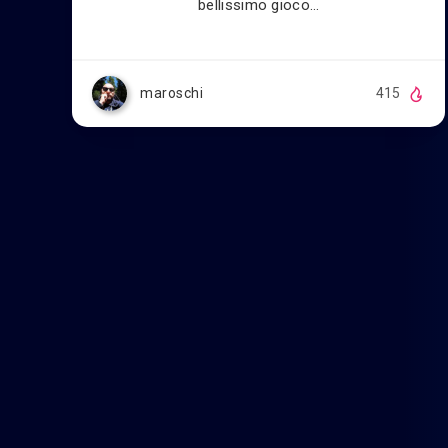
bellissimo gioco…
maroschi
415