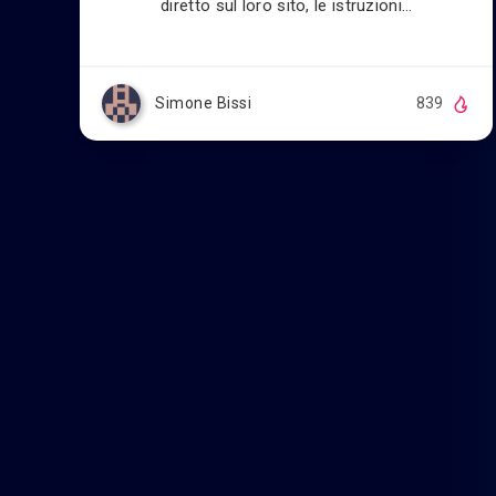
diretto sul loro sito, le istruzioni…
Simone Bissi
839