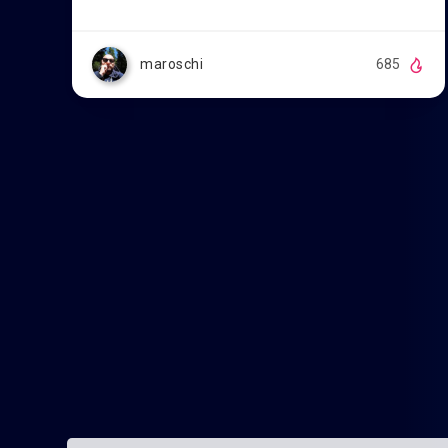
maroschi
685