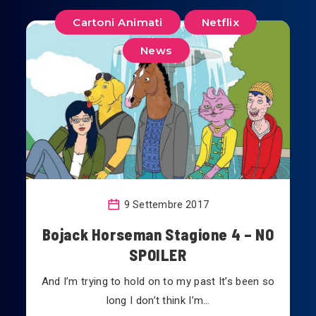
Cartoni Animati
Netflix
News
9 Settembre 2017
Bojack Horseman Stagione 4 – NO
SPOILER
And I’m trying to hold on to my past It’s been so
long I don’t think I’m…