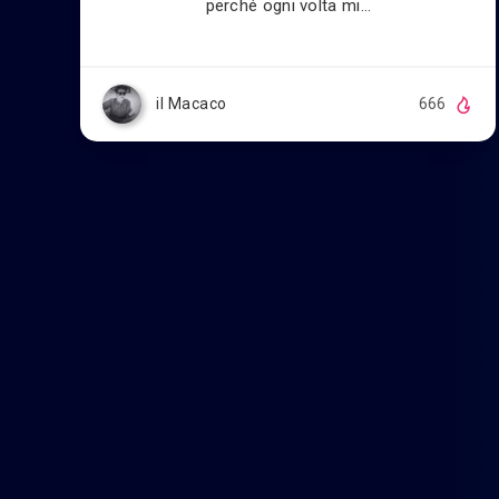
perché ogni volta mi…
il Macaco
666