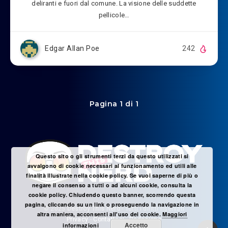
deliranti e fuori dal comune. La visione delle suddette
pellicole…
Edgar Allan Poe
242
Pagina 1 di 1
Questo sito o gli strumenti terzi da questo utilizzati si
avvalgono di cookie necessari al funzionamento ed utili alle
finalità illustrate nella cookie policy. Se vuoi saperne di più o
negare il consenso a tutti o ad alcuni cookie, consulta la
cookie policy. Chiudendo questo banner, scorrendo questa
pagina, cliccando su un link o proseguendo la navigazione in
© 2025
Destroy This Nerd
- Tutti i diritti riservati
altra maniera, acconsenti all'uso dei cookie.
Maggiori
Privacy
-
Contattaci
-
Redazione
Accetto
informazioni