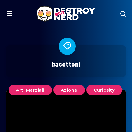
basettoni
Arti Marziali
Azione
Curiosity