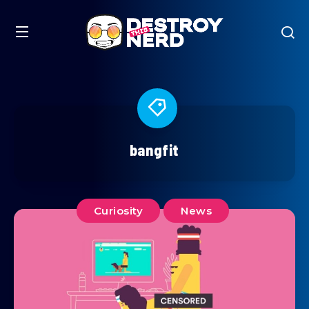
bangfit
Curiosity
News