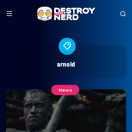
arnold
News