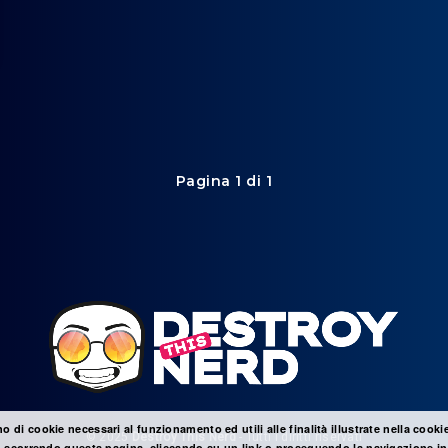
Pagina 1 di 1
no di cookie necessari al funzionamento ed utili alle finalità illustrate nella cooki
© 2025
Destroy This Nerd
- Tutti i diritti riservati
 scorrendo questa pagina, cliccando su un link o proseguendo la navigazione in 