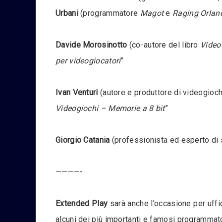
Urbani
(programmatore
Magot
e
Raging Orlan
Davide Morosinotto
(co-autore del libro
Video
per videogiocatori
”
Ivan Venturi
(autore e produttore di videogiochi
Videogiochi – Memorie a 8 bit
”
Giorgio Catania
(professionista ed esperto di 
————-
Extended Play
sarà anche l’occasione per uffi
alcuni dei più importanti e famosi programmat