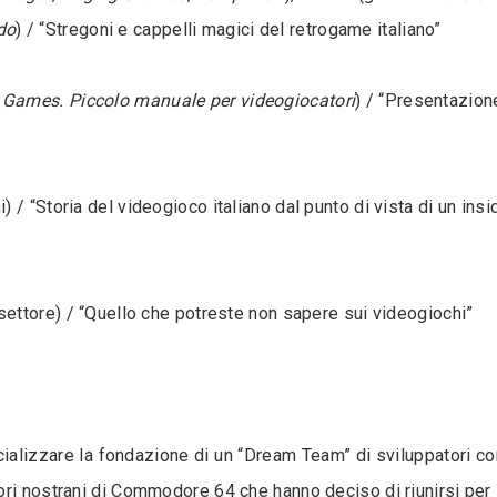
do
) / “Stregoni e cappelli magici del retrogame italiano”
 Games. Piccolo manuale per videogiocatori
) / “Presentazion
) / “Storia del videogioco italiano dal punto di vista di un ins
settore) / “Quello che potreste non sapere sui videogiochi”
cializzare la fondazione di un “Dream Team” di sviluppatori c
ori nostrani di Commodore 64 che hanno deciso di riunirsi per