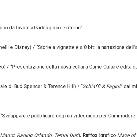
oco da tavolo al videogioco e ritorno”
li e Disney) / “Storie a vignette e a 8 bit: la narrazione dell’
co) / “Presentazione della nuova collana Game Culture edita da
iale di Bud Spencer & Terence Hill) / “
Schiaffi & Fagioli
: dal 
/ “Sviluppare e pubblicare oggi un videogioco per Commodore
Magot
,
Raging Orlando
,
Tempi Duri
),
Raffox
(grafico
Maze of