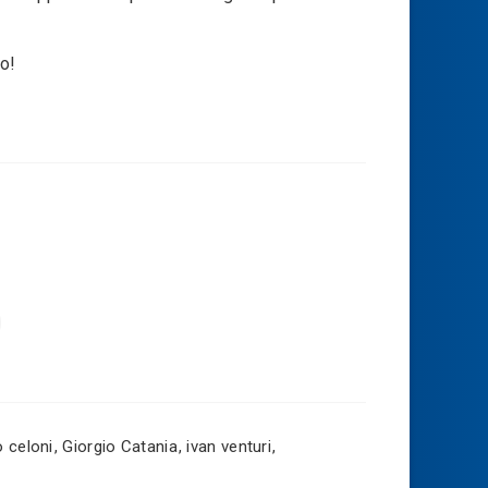
fo!
o celoni
,
Giorgio Catania
,
ivan venturi
,