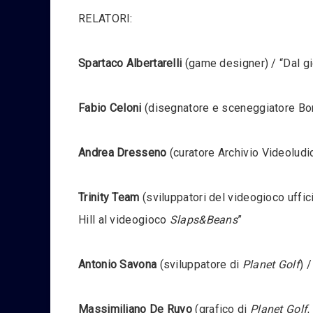
RELATORI:
Spartaco Albertarelli
(game designer) / “Dal gi
Fabio Celoni
(disegnatore e sceneggiatore Bonel
Andrea Dresseno
(curatore Archivio Videoludi
Trinity Team
(sviluppatori del videogioco uffic
Hill al videogioco
Slaps&Beans
”
Antonio Savona
(sviluppatore di
Planet Golf
) 
Massimiliano De Ruvo
(grafico di
Planet Golf
,