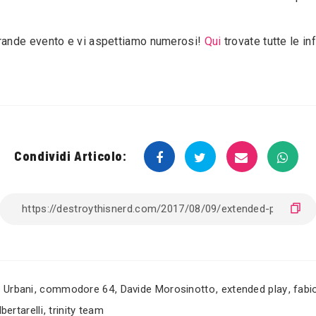
rande evento e vi aspettiamo numerosi!
Qui
trovate tutte le in
Condividi Articolo:
 Urbani
,
commodore 64
,
Davide Morosinotto
,
extended play
,
fabi
bertarelli
,
trinity team