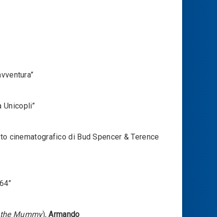
avventura”
 Unicopli”
mito cinematografico di Bud Spencer & Terence
 64”
 the Mummy
),
Armando