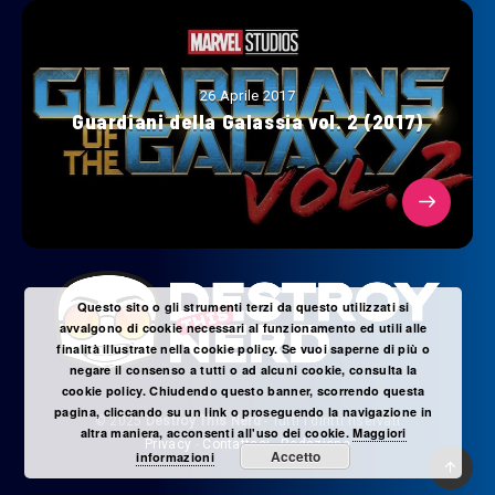
26 Aprile 2017
Guardiani della Galassia vol. 2 (2017)
Questo sito o gli strumenti terzi da questo utilizzati si
avvalgono di cookie necessari al funzionamento ed utili alle
finalità illustrate nella cookie policy. Se vuoi saperne di più o
negare il consenso a tutti o ad alcuni cookie, consulta la
cookie policy. Chiudendo questo banner, scorrendo questa
pagina, cliccando su un link o proseguendo la navigazione in
© 2025
Destroy This Nerd
- Tutti i diritti riservati
altra maniera, acconsenti all'uso dei cookie.
Maggiori
Privacy
-
Contattaci
-
Redazione
Accetto
informazioni