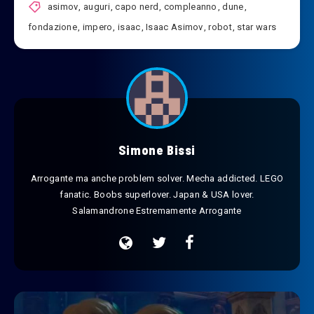
asimov
,
auguri
,
capo nerd
,
compleanno
,
dune
,
fondazione
,
impero
,
isaac
,
Isaac Asimov
,
robot
,
star wars
Simone Bissi
Arrogante ma anche problem solver. Mecha addicted. LEGO
fanatic. Boobs superlover. Japan & USA lover.
Salamandrone Estremamente Arrogante