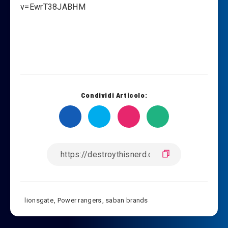
v=EwrT38JABHM
Condividi Articolo:
lionsgate
,
Power rangers
,
saban brands