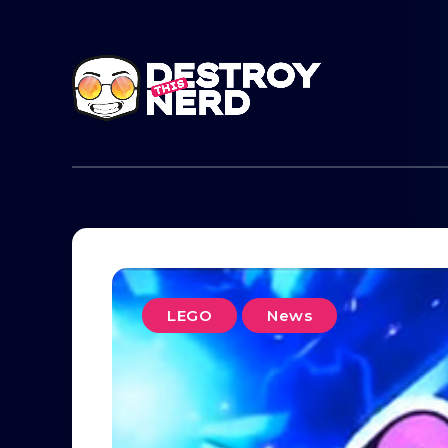
LEGO
News