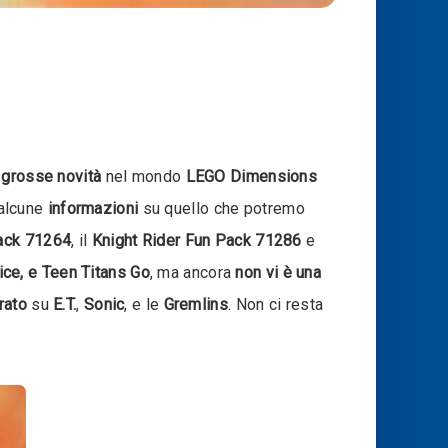
o
grosse novità
nel mondo
LEGO Dimensions
alcune
informazioni
su quello che potremo
ack 71264
, il
Knight Rider Fun Pack 71286
e
ice, e Teen Titans Go
, ma ancora
non vi è una
rato
su
E.T.
,
Sonic
, e le
Gremlins
. Non ci resta