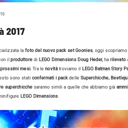
10
à 2017
cializzata la
foto del nuovo pack set Goonies
, oggi scopriam
on il
produttore
di
LEGO Dimensions Doug Heder,
ha
rilevato
i prossimi mesi.
Tra le
novità
troviamo il
LEGO Batman Story P
uesto sono stati
confermati i pack
delle
Superchicche, Beetleju
ure superchicche
saranno simili a quelle che abbiamo già
ammi
minifigure
LEGO Dimensions
.