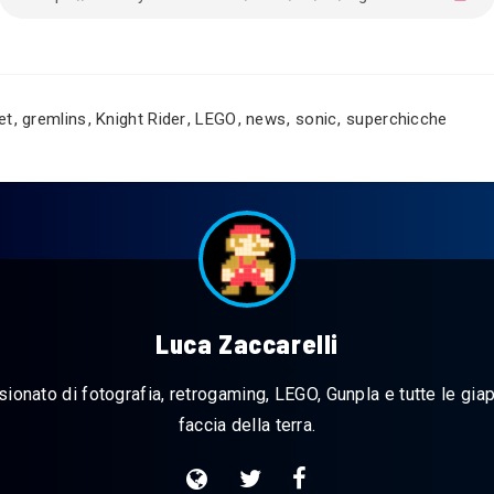
et
,
gremlins
,
Knight Rider
,
LEGO
,
news
,
sonic
,
superchicche
Luca Zaccarelli
onato di fotografia, retrogaming, LEGO, Gunpla e tutte le giap
faccia della terra.