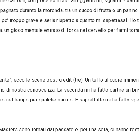
stile cartoon, con pose iconiche, atteggiamenti, sguardi e battut
gnato durante la merenda, tra un succo di frutta e un panino al
un po’ troppo grave e seria rispetto a quanto mi aspettassi. H
, un gioco mentale entrato di forza nel cervello per farmi torna
sente”, ecco le scene post-credit (tre). Un tuffo al cuore imm
o di nostra conoscenza. La seconda mi ha fatto partire un bri
tro nel tempo per qualche minuto. E soprattutto mi ha fatto sp
 Masters sono tornati dal passato e, per una sera, ci hanno re