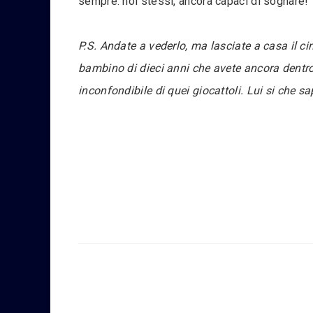
sempre: noi stessi, ancora capaci di sognare!
P.S. Andate a vederlo, ma lasciate a casa il c
bambino di dieci anni che avete ancora dentro,
inconfondibile di quei giocattoli. Lui si che s