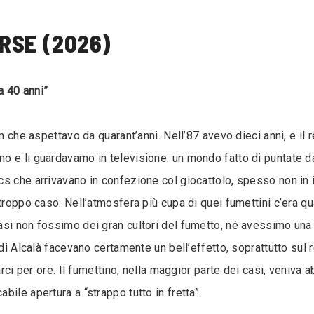
2
RSE (2026)
a 40 anni”
m che aspettavo da quarant’anni. Nell’87 avevo dieci anni, e il r
 e li guardavamo in televisione: un mondo fatto di puntate dal
s che arrivavano in confezione col giocattolo, spesso non in i
 troppo caso. Nell’atmosfera più cupa di quei fumettini c’era q
si non fossimo dei gran cultori del fumetto, né avessimo una c
 di Alcalà facevano certamente un bell’effetto, soprattutto sul
arci per ore. Il fumettino, nella maggior parte dei casi, veniva
ile apertura a “strappo tutto in fretta”.