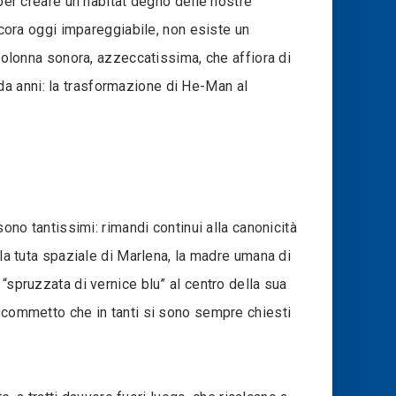
 per creare un habitat degno delle nostre
ncora oggi impareggiabile, non esiste un
 colonna sonora, azzeccatissima, che affiora di
o da anni: la trasformazione di He-Man al
ono tantissimi: rimandi continui alla canonicità
lla tuta spaziale di Marlena, la madre umana di
“spruzzata di vernice blu” al centro della sua
 scommetto che in tanti si sono sempre chiesti