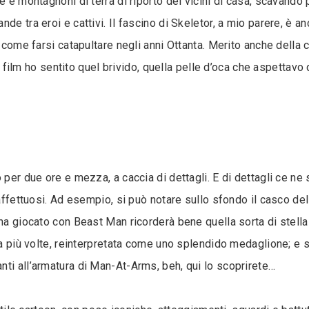
e e montagnoni di terra di riporto dei vicini di casa, scavando
de tra eroi e cattivi. Il fascino di Skeletor, a mio parere, è a
o come farsi catapultare negli anni Ottanta. Merito anche della
età film ho sentito quel brivido, quella pelle d’oca che aspettav
per due ore e mezza, a caccia di dettagli. E di dettagli ce ne s
 affettuosi. Ad esempio, si può notare sullo sfondo il casco de
ha giocato con Beast Man ricorderà bene quella sorta di stella 
ata più volte, reinterpretata come uno splendido medaglione; e
ti all’armatura di Man-At-Arms, beh, qui lo scoprirete…