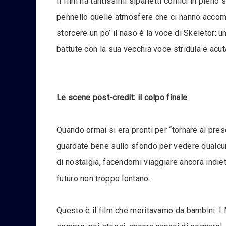
Il film ha tantissimi siparietti comici in pieno 
pennello quelle atmosfere che ci hanno accompa
storcere un po’ il naso è la voce di Skeletor: 
battute con la sua vecchia voce stridula e acuta
Le scene post-credit: il colpo finale
Quando ormai si era pronti per “tornare al pre
guardate bene sullo sfondo per vedere qualcun
di nostalgia, facendomi viaggiare ancora indie
futuro non troppo lontano.
Questo è il film che meritavamo da bambini. I