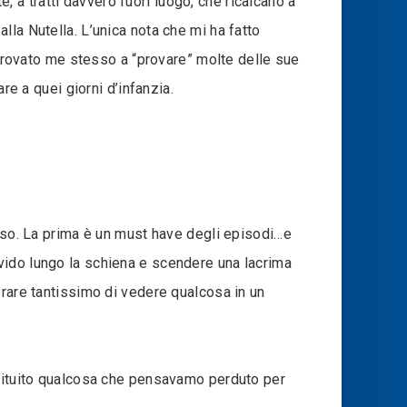
e, a tratti davvero fuori luogo, che ricalcano a
la Nutella. L’unica nota che mi ha fatto
o trovato me stesso a “provare” molte delle sue
re a quei giorni d’infanzia.
enso. La prima è un must have degli episodi…e
vido lungo la schiena e scendere una lacrima
erare tantissimo di vedere qualcosa in un
stituito qualcosa che pensavamo perduto per