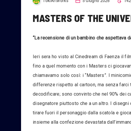
TokiArtworks
5 Giugno 2026
14
MASTERS OF THE UNIVE
“La recensione di un bambino che aspettava d
Ieri sera ho visto al Cinedream di Faenza il fil
fino a quel momento con i Masters ci giocavamo
chiamavamo solo così: i “Masters”. I minicomic
differenze rispetto al cartoon, ma senza farci
decodificare; sono convinto che nel 90% dei ca
disegnatore piuttosto che a un altro. I disegni
tirare fuori il personaggio dalla scatola e gioc
insieme alla confezione devastata dall’immancab