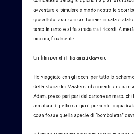
combattere battaglie epiche tra prati di erbacc
avventure e simulare a modo nostro le scorriban
giocattolo così iconico. Tornare in sala è stat
tanto in tanto e si fa strada tra i ricordi. A m
cinema, finalmente.
Un film per chi li ha amati davvero
Ho viaggiato con gli occhi per tutto lo schermo 
della storia dei Masters, riferimenti precisi e
Adam, preso pari pari dal cartone animato; chi 
armatura di pelliccia: qui è presente, inquadr
cosa fosse quella specie di “bomboletta” davan