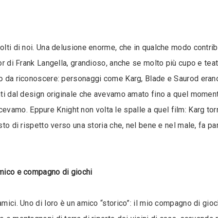
olti di noi. Una delusione enorme, che in qualche modo contribu
tor di Frank Langella, grandioso, anche se molto più cupo e tea
co da riconoscere: personaggi come Karg, Blade e Saurod erano
anti dal design originale che avevamo amato fino a quel moment
vamo. Eppure Knight non volta le spalle a quel film: Karg tor
esto di rispetto verso una storia che, nel bene e nel male, fa p
amico e compagno di giochi
amici. Uno di loro è un amico “storico”: il mio compagno di gioc